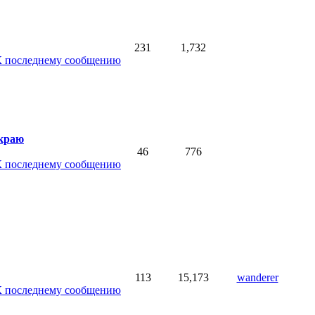
231
1,732
краю
46
776
113
15,173
wanderer