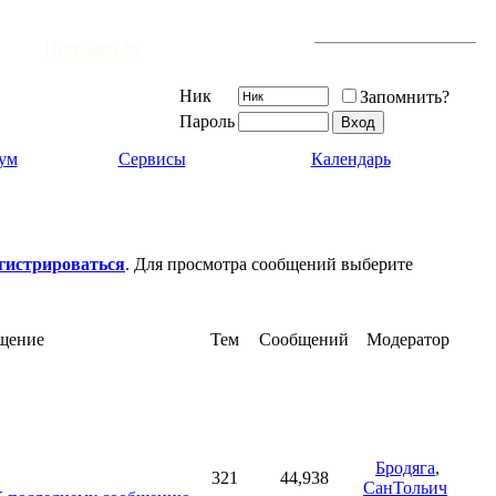
Форум открыт 20 февраля 2006 г.
Сплоченной дружбы не загаснут свечи,
и существует уже
7473
-й день.
На
Погранец.Ру
- наше место встречи!
Ник
Запомнить?
Пароль
ум
Сервисы
Календарь
егистрироваться
. Для просмотра сообщений выберите
щение
Тем
Сообщений
Модератор
Бродяга
,
321
44,938
СанТольич