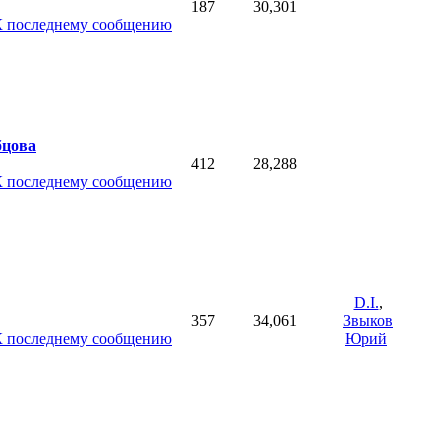
187
30,301
бцова
412
28,288
D.I.
,
357
34,061
Звыков
Юрий