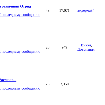
ограничный Отряд
48
17,071
амдерма84
Викка
,
28
949
Довольная
оссии в...
25
3,350