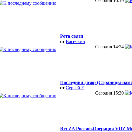
Сегодня
16:19
Рота связи
от
Васечкин
Сегодня
14:24
Последний дозор (Страницы пам
от
Сергей Е
Сегодня
15:30
Re: ZA Россию.Операция VOZ Мез