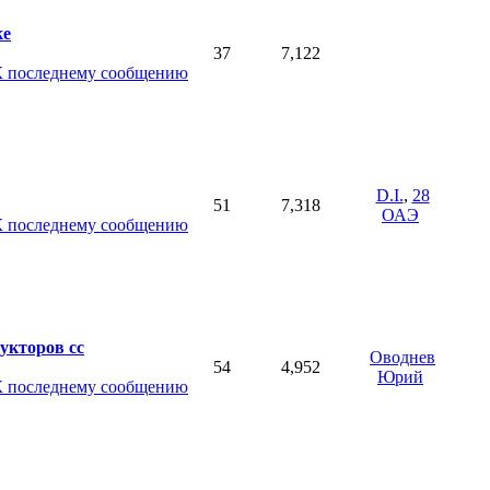
ке
37
7,122
D.I.
,
28
51
7,318
ОАЭ
укторов сс
Оводнев
54
4,952
Юрий