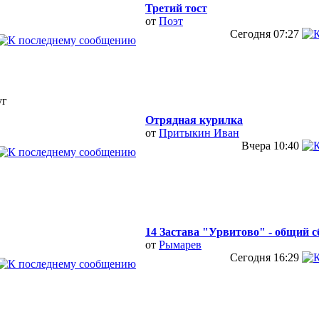
Третий тост
от
Поэт
Сегодня
07:27
уг
Отрядная курилка
от
Притыкин Иван
Вчера
10:40
14 Застава "Урвитово" - общий с
от
Рымарев
Сегодня
16:29