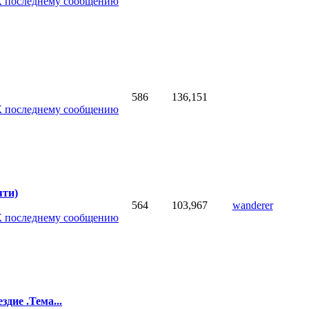
586
136,151
яти)
564
103,967
wanderer
дие .Тема...