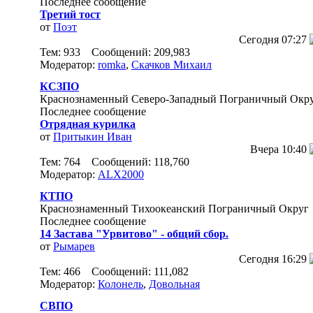
Последнее сообщение
Третий тост
от
Поэт
Сегодня
07:27
Тем: 933 Сообщений: 209,983
Модератор:
romka
,
Скачков Михаил
КСЗПО
Краснознаменный Северо-Западный Пограничный Окр
Последнее сообщение
Отрядная курилка
от
Притыкин Иван
Вчера
10:40
Тем: 764 Сообщений: 118,760
Модератор:
ALX2000
КТПО
Краснознаменный Тихоокеанский Пограничный Округ
Последнее сообщение
14 Застава "Урвитово" - общий сбор.
от
Рымарев
Сегодня
16:29
Тем: 466 Сообщений: 111,082
Модератор:
Колонель
,
Довольная
СВПО