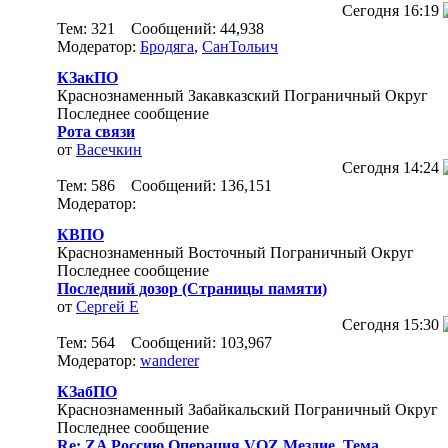
Сегодня
16:19
Тем: 321 Сообщений: 44,938
Модератор:
Бродяга
,
СанТольич
КЗакПО
Краснознаменный Закавказский Пограничный Округ
Последнее сообщение
Рота связи
от
Васечкин
Сегодня
14:24
Тем: 586 Сообщений: 136,151
Модератор:
КВПО
Краснознаменный Восточный Пограничный Округ
Последнее сообщение
Последний дозор (Страницы памяти)
от
Сергей Е
Сегодня
15:30
Тем: 564 Сообщений: 103,967
Модератор:
wanderer
КЗабПО
Краснознаменный Забайкальский Пограничный Округ
Последнее сообщение
Re: ZA Россию.Операция VOZ Мездие .Тема...