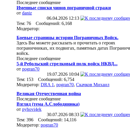
Последнее сообщение
Именные списки чинов пограничной стражи
от
daniz
06.04.2026
12:13
Тем: 76 Сообщений: 6,168
Модератор:
Боевые страницы истории Пограничных Войск.
Здесь Вы можете рассказать и прочитать о героях
пограничниках, их подвигах, памятных датах Пограни
войск.
Последнее сообщение
5-й Ребольский стрелковый полк войск НКВД...
от
pogran70
19.07.2026
10:04
Тем: 153 Сообщений: 6,754
Модератор:
DRA 1
,
pogran70
,
Скачков Михаил
Великая Отечественная война
Последнее сообщение
Взгляд (тема А.Слободянюка)
от
pyhovi4ek
30.07.2026
08:33
Тем: 396 Сообщений: 14,116
Модератор:
pogran70