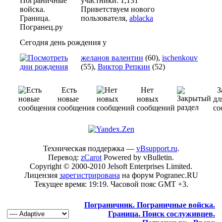
участники: 1,131
Приветствуем нового
пользователя,
ablacka
Сегодня день рождения у
желанов валентин
(60),
ischenkouv
(55),
Виктор Репкин
(52)
Есть
Нет
З
новые
новых
дл
сообщения
сообщений
со
Техническая поддержка —
vBsupport.ru
.
Перевод:
zCarot
Powered by vBulletin.
Copyright © 2000-2010 Jelsoft Enterprises Limited.
Лицензия
зарегистрирована
на форум Pogranec.RU
Текущее время:
19:19
. Часовой пояс GMT +3.
Пограничник. Пограничные войска.
Граница. Поиск сослуживцев.