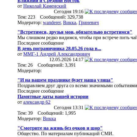
Ближний и Средний Восток
от
Николай Каменский
Сегодня
19:16
Тем: 223 Сообщений: 329,738
Модератор:
wanderer
,
Викка
,
Гриневич
"Встретимся, друзья мои, обязательно встретимся"
Мы слишком редко видимся, чтобы при встрече пить чай
Последнее сообщение
В день пограничника 28.05.26 года в...
от
ММГ-1 Андрей Александрович
12.05.2026
14:17
Тем: 26 Сообщений: 3,391
Модератор:
"И на вашем празднике будет наша улица"
Поздравляем друг друга со всеми значимыми событиями
Последнее сообщение
Памятные даты нашей истории
от
александр 62
Сегодня
13:31
Тем: 39 Сообщений: 1,995
Модератор:
Викка
"Смотрите на жизнь без очков и шор"
Общество. По материалам публикаций СМИ.