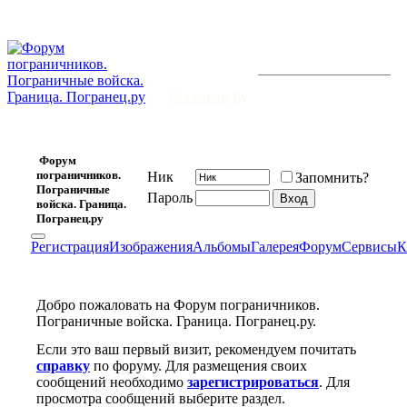
Сплоченной
дружбы не
загаснут
Форум открыт 20 февраля 2006 г.
свечи,
и существует уже
7476
-й день.
На
Погранец.Ру
-
наше место
встречи!
Форум
пограничников.
Ник
Запомнить?
Пограничные
Пароль
войска. Граница.
Погранец.ру
Регистрация
Изображения
Альбомы
Галерея
Форум
Сервисы
К
Добро пожаловать на Форум пограничников.
Пограничные войска. Граница. Погранец.ру.
Если это ваш первый визит, рекомендуем почитать
справку
по форуму. Для размещения своих
сообщений необходимо
зарегистрироваться
. Для
просмотра сообщений выберите раздел.