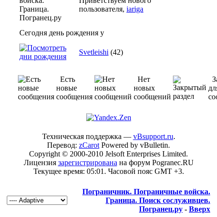
Приветствуем нового
пользователя,
iariga
Сегодня день рождения у
Svetleishi
(42)
Есть
Нет
З
новые
новых
дл
сообщения
сообщений
со
Техническая поддержка —
vBsupport.ru
.
Перевод:
zCarot
Powered by vBulletin.
Copyright © 2000-2010 Jelsoft Enterprises Limited.
Лицензия
зарегистрирована
на форум Pogranec.RU
Текущее время:
05:01
. Часовой пояс GMT +3.
Пограничник. Пограничные войска.
Граница. Поиск сослуживцев.
Погранец.ру
-
Вверх