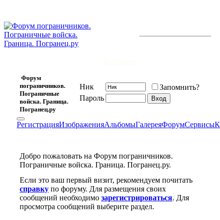
Дружбе
мужской не
приходит
Форум открыт 20 февраля 2006 г.
и существует уже
7473
-й день.
конец,
Это докажет
тебе
Погранец
.
Форум
пограничников.
Ник
Запомнить?
Пограничные
Пароль
войска. Граница.
Погранец.ру
Регистрация
Изображения
Альбомы
Галерея
Форум
Сервисы
К
Добро пожаловать на Форум пограничников.
Пограничные войска. Граница. Погранец.ру.
Если это ваш первый визит, рекомендуем почитать
справку
по форуму. Для размещения своих
сообщений необходимо
зарегистрироваться
. Для
просмотра сообщений выберите раздел.