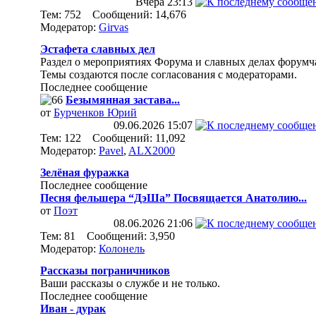
Вчера
23:13
Тем: 752 Сообщений: 14,676
Модератор:
Girvas
Эстафета славных дел
Раздел о мероприятиях Форума и славных делах форумч
Темы создаются после согласования с модераторами.
Последнее сообщение
Безымянная застава...
от
Бурченков Юрий
09.06.2026
15:07
Тем: 122 Сообщений: 11,092
Модератор:
Pavel
,
ALX2000
Зелёная фуражка
Последнее сообщение
Песня фельшера “ДэШа” Посвящается Анатолию...
от
Поэт
08.06.2026
21:06
Тем: 81 Сообщений: 3,950
Модератор:
Колонель
Рассказы пограничников
Ваши рассказы о службе и не только.
Последнее сообщение
Иван - дурак