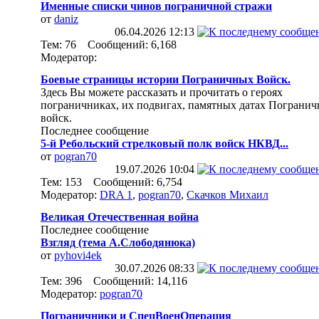
Именные списки чинов пограничной стражи
от
daniz
06.04.2026
12:13
Тем: 76 Сообщений: 6,168
Модератор:
Боевые страницы истории Пограничных Войск.
Здесь Вы можете рассказать и прочитать о героях
пограничниках, их подвигах, памятных датах Пограни
войск.
Последнее сообщение
5-й Ребольский стрелковый полк войск НКВД...
от
pogran70
19.07.2026
10:04
Тем: 153 Сообщений: 6,754
Модератор:
DRA 1
,
pogran70
,
Скачков Михаил
Великая Отечественная война
Последнее сообщение
Взгляд (тема А.Слободянюка)
от
pyhovi4ek
30.07.2026
08:33
Тем: 396 Сообщений: 14,116
Модератор:
pogran70
Пограничники и СпецВоенОперация