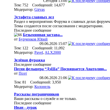
Сегодня
13:00
Тем: 752 Сообщений: 14,677
Модератор:
Girvas
Эстафета славных дел
Раздел о мероприятиях Форума и славных делах форумч
Темы создаются после согласования с модераторами.
Последнее сообщение
Безымянная застава...
от
Бурченков Юрий
09.06.2026
15:07
Тем: 122 Сообщений: 11,092
Модератор:
Pavel
,
ALX2000
Зелёная фуражка
Последнее сообщение
Песня фельшера “ДэШа” Посвящается Анатолию...
от
Поэт
08.06.2026
21:06
Тем: 81 Сообщений: 3,950
Модератор:
Колонель
Рассказы пограничников
Ваши рассказы о службе и не только.
Последнее сообщение
Иван - дурак