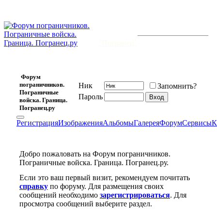
На всех
границах
будет мир,
Форум открыт 20 февраля 2006 г.
и существует уже
7473
-й день.
и
`Погранец`
для нас
кумир!
Форум
пограничников.
Ник
Запомнить?
Пограничные
Пароль
войска. Граница.
Погранец.ру
Регистрация
Изображения
Альбомы
Галерея
Форум
Сервисы
К
Добро пожаловать на Форум пограничников.
Пограничные войска. Граница. Погранец.ру.
Если это ваш первый визит, рекомендуем почитать
справку
по форуму. Для размещения своих
сообщений необходимо
зарегистрироваться
. Для
просмотра сообщений выберите раздел.