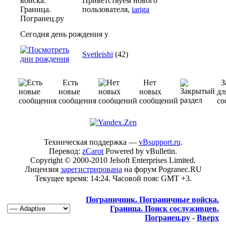
Приветствуем нового
пользователя,
iariga
Сегодня день рождения у
Svetleishi
(42)
Есть
Нет
З
новые
новых
дл
сообщения
сообщений
со
Техническая поддержка —
vBsupport.ru
.
Перевод:
zCarot
Powered by vBulletin.
Copyright © 2000-2010 Jelsoft Enterprises Limited.
Лицензия
зарегистрирована
на форум Pogranec.RU
Текущее время:
14:24
. Часовой пояс GMT +3.
Пограничник. Пограничные войска.
Граница. Поиск сослуживцев.
Погранец.ру
-
Вверх