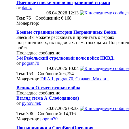
Именные списки чинов пограничной стражи
от
daniz
06.04.2026
12:13
Тем: 76 Сообщений: 6,168
Модератор:
Боевые страницы истории Пограничных Войск.
Здесь Вы можете рассказать и прочитать о героях
пограничниках, их подвигах, памятных датах Пограни
войск.
Последнее сообщение
5-й Ребольский стрелковый полк войск НКВД...
от
pogran70
19.07.2026
10:04
Тем: 153 Сообщений: 6,754
Модератор:
DRA 1
,
pogran70
,
Скачков Михаил
Великая Отечественная война
Последнее сообщение
Взгляд (тема А.Слободянюка)
от
pyhovi4ek
30.07.2026
08:33
Тем: 396 Сообщений: 14,116
Модератор:
pogran70
Пограничники и СпецВоенОперация