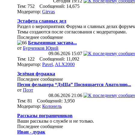
Сегодня
19:12
Тем: 752 Сообщений: 14,675
Модератор:
Girvas
Эстафета славных дел
Раздел о мероприятиях Форума и славных делах форумч
Темы создаются после согласования с модераторами.
Последнее сообщение
Безымянная застава...
от
Бурченков Юрий
09.06.2026
15:07
Тем: 122 Сообщений: 11,092
Модератор:
Pavel
,
ALX2000
Зелёная фуражка
Последнее сообщение
Песня фельшера “ДэШа” Посвящается Анатолию...
от
Поэт
08.06.2026
21:06
Тем: 81 Сообщений: 3,950
Модератор:
Колонель
Рассказы пограничников
Ваши рассказы о службе и не только.
Последнее сообщение
Иван - дурак