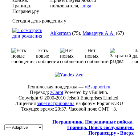
Приветствуем нового
пользователя,
iariga
Сегодня день рождения у
Akkerman
(75),
Макарчук А.А.
(67)
Есть
Нет
З
новые
новых
дл
сообщения
сообщений
со
Техническая поддержка —
vBsupport.ru
.
Перевод:
zCarot
Powered by vBulletin.
Copyright © 2000-2010 Jelsoft Enterprises Limited.
Лицензия
зарегистрирована
на форум Pogranec.RU
Текущее время:
20:37
. Часовой пояс GMT +3.
Пограничник. Пограничные войска.
Граница. Поиск сослуживцев.
Погранец.ру
-
Вверх