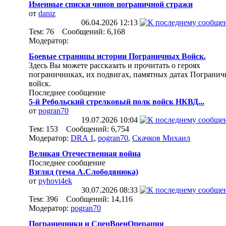
Именные списки чинов пограничной стражи
от
daniz
06.04.2026
12:13
Тем: 76 Сообщений: 6,168
Модератор:
Боевые страницы истории Пограничных Войск.
Здесь Вы можете рассказать и прочитать о героях
пограничниках, их подвигах, памятных датах Пограни
войск.
Последнее сообщение
5-й Ребольский стрелковый полк войск НКВД...
от
pogran70
19.07.2026
10:04
Тем: 153 Сообщений: 6,754
Модератор:
DRA 1
,
pogran70
,
Скачков Михаил
Великая Отечественная война
Последнее сообщение
Взгляд (тема А.Слободянюка)
от
pyhovi4ek
30.07.2026
08:33
Тем: 396 Сообщений: 14,116
Модератор:
pogran70
Пограничники и СпецВоенОперация