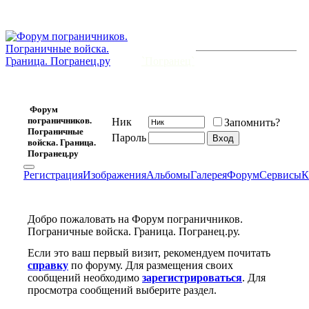
На всех
границах
будет мир,
Форум открыт 20 февраля 2006 г.
и существует уже
7473
-й день.
и
`Погранец`
для нас
кумир!
Форум
пограничников.
Ник
Запомнить?
Пограничные
Пароль
войска. Граница.
Погранец.ру
Регистрация
Изображения
Альбомы
Галерея
Форум
Сервисы
К
Добро пожаловать на Форум пограничников.
Пограничные войска. Граница. Погранец.ру.
Если это ваш первый визит, рекомендуем почитать
справку
по форуму. Для размещения своих
сообщений необходимо
зарегистрироваться
. Для
просмотра сообщений выберите раздел.