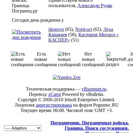
Приветствуем нового
пользователя,
Александр Рудяк
Сегодня день рождения у
idogovn
(65),
Nord-oct
(62),
Леха
Караваев
(58),
Каспаров Михаил «
КАСПЕР»
(51)
Есть
Нет
З
новые
новых
дл
сообщения
сообщений
со
Техническая поддержка —
vBsupport.ru
.
Перевод:
zCarot
Powered by vBulletin.
Copyright © 2000-2010 Jelsoft Enterprises Limited.
Лицензия
зарегистрирована
на форум Pogranec.RU
Текущее время:
06:08
. Часовой пояс GMT +3.
Пограничник. Пограничные войска.
Граница. Поиск сослуживцев.