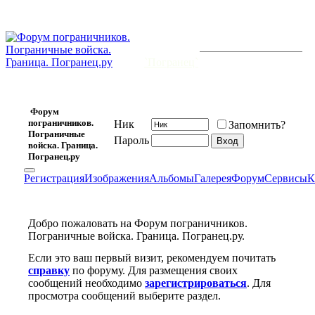
На всех
границах
будет мир,
Форум открыт 20 февраля 2006 г.
и существует уже
7474
-й день.
и
`Погранец`
для нас
кумир!
Форум
пограничников.
Ник
Запомнить?
Пограничные
Пароль
войска. Граница.
Погранец.ру
Регистрация
Изображения
Альбомы
Галерея
Форум
Сервисы
К
Добро пожаловать на Форум пограничников.
Пограничные войска. Граница. Погранец.ру.
Если это ваш первый визит, рекомендуем почитать
справку
по форуму. Для размещения своих
сообщений необходимо
зарегистрироваться
. Для
просмотра сообщений выберите раздел.