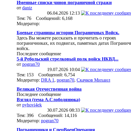
Именные списки чинов пограничной стражи
от
daniz
06.04.2026
12:13
Тем: 76 Сообщений: 6,168
Модератор:
Боевые страницы истории Пограничных Войск.
Здесь Вы можете рассказать и прочитать о героях
пограничниках, их подвигах, памятных датах Пограни
войск.
Последнее сообщение
5-й Ребольский стрелковый полк войск НКВД...
от
pogran70
19.07.2026
10:04
Тем: 153 Сообщений: 6,754
Модератор:
DRA 1
,
pogran70
,
Скачков Михаил
Великая Отечественная война
Последнее сообщение
Взгляд (тема А.Слободянюка)
от
pyhovi4ek
30.07.2026
08:33
Тем: 396 Сообщений: 14,116
Модератор:
pogran70
Пограничники и СпецВоенОперация