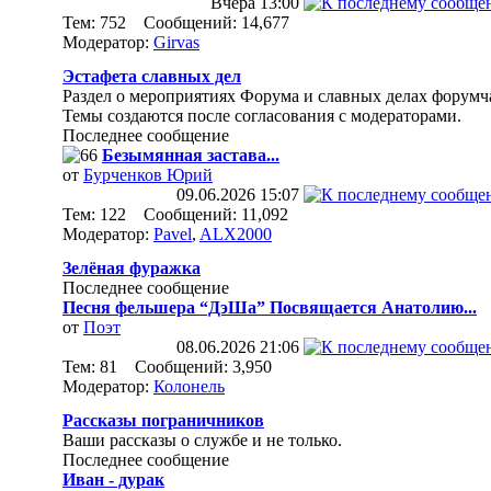
Вчера
13:00
Тем: 752 Сообщений: 14,677
Модератор:
Girvas
Эстафета славных дел
Раздел о мероприятиях Форума и славных делах форумч
Темы создаются после согласования с модераторами.
Последнее сообщение
Безымянная застава...
от
Бурченков Юрий
09.06.2026
15:07
Тем: 122 Сообщений: 11,092
Модератор:
Pavel
,
ALX2000
Зелёная фуражка
Последнее сообщение
Песня фельшера “ДэШа” Посвящается Анатолию...
от
Поэт
08.06.2026
21:06
Тем: 81 Сообщений: 3,950
Модератор:
Колонель
Рассказы пограничников
Ваши рассказы о службе и не только.
Последнее сообщение
Иван - дурак