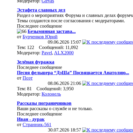
Модератор:
Girvas
Эстафета славных дел
Раздел о мероприятиях Форума и славных делах форумч
Темы создаются после согласования с модераторами.
Последнее сообщение
Безымянная застава...
от
Бурченков Юрий
09.06.2026
15:07
Тем: 122 Сообщений: 11,092
Модератор:
Pavel
,
ALX2000
Зелёная фуражка
Последнее сообщение
Песня фельшера “ДэШа” Посвящается Анатолию...
от
Поэт
08.06.2026
21:06
Тем: 81 Сообщений: 3,950
Модератор:
Колонель
Рассказы пограничников
Ваши рассказы о службе и не только.
Последнее сообщение
Иван - дурак
от
Странник-561
30.07.2026
18:57