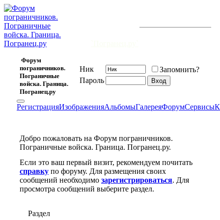
Закончится
служба, но
Форум открыт 20 февраля 2006 г.
и существует уже
7474
-й день.
продолжится
дружба!
`Погранец.ру`
Форум
пограничников.
Ник
Запомнить?
Пограничные
Пароль
войска. Граница.
Погранец.ру
Регистрация
Изображения
Альбомы
Галерея
Форум
Сервисы
К
Добро пожаловать на Форум пограничников.
Пограничные войска. Граница. Погранец.ру.
Если это ваш первый визит, рекомендуем почитать
справку
по форуму. Для размещения своих
сообщений необходимо
зарегистрироваться
. Для
просмотра сообщений выберите раздел.
Раздел