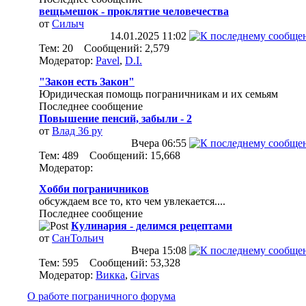
вещьмешок - проклятие человечества
от
Силыч
14.01.2025
11:02
Тем: 20 Сообщений: 2,579
Модератор:
Pavel
,
D.I.
"Закон есть Закон"
Юридическая помощь пограничникам и их семьям
Последнее сообщение
Повышение пенсий, забыли - 2
от
Влад 36 ру
Вчера
06:55
Тем: 489 Сообщений: 15,668
Модератор:
Хобби пограничников
обсуждаем все то, кто чем увлекается....
Последнее сообщение
Кулинария - делимся рецептами
от
СанТольич
Вчера
15:08
Тем: 595 Сообщений: 53,328
Модератор:
Викка
,
Girvas
О работе пограничного форума