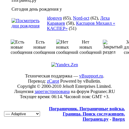
Сегодня день рождения у
idogovn
(65),
Nord-oct
(62),
Леха
Караваев
(58),
Каспаров Михаил «
КАСПЕР»
(51)
Есть
Нет
З
новые
новых
дл
сообщения
сообщений
со
Техническая поддержка —
vBsupport.ru
.
Перевод:
zCarot
Powered by vBulletin.
Copyright © 2000-2010 Jelsoft Enterprises Limited.
Лицензия
зарегистрирована
на форум Pogranec.RU
Текущее время:
06:14
. Часовой пояс GMT +3.
Пограничник. Пограничные войска.
Граница. Поиск сослуживцев.
Погранец.ру
-
Вверх