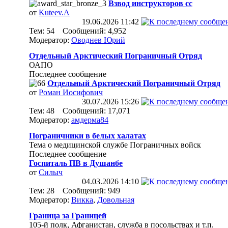
Взвод инструкторов сс
от
Kuteev.A
19.06.2026
11:42
Тем: 54 Сообщений: 4,952
Модератор:
Оводнев Юрий
Отдельный Арктический Пограничный Отряд
ОАПО
Последнее сообщение
Отдельный Арктический Пограничный Отряд
от
Роман Иосифович
30.07.2026
15:26
Тем: 48 Сообщений: 17,071
Модератор:
амдерма84
Пограничники в белых халатах
Тема о медицинской службе Пограничных войск
Последнее сообщение
Госпиталь ПВ в Душанбе
от
Силыч
04.03.2026
14:10
Тем: 28 Сообщений: 949
Модератор:
Викка
,
Довольная
Граница за Границей
105-й полк, Афганистан, служба в посольствах и т.п.