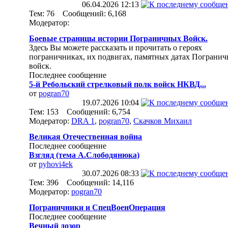
06.04.2026
12:13
Тем: 76 Сообщений: 6,168
Модератор:
Боевые страницы истории Пограничных Войск.
Здесь Вы можете рассказать и прочитать о героях
пограничниках, их подвигах, памятных датах Пограни
войск.
Последнее сообщение
5-й Ребольский стрелковый полк войск НКВД...
от
pogran70
19.07.2026
10:04
Тем: 153 Сообщений: 6,754
Модератор:
DRA 1
,
pogran70
,
Скачков Михаил
Великая Отечественная война
Последнее сообщение
Взгляд (тема А.Слободянюка)
от
pyhovi4ek
30.07.2026
08:33
Тем: 396 Сообщений: 14,116
Модератор:
pogran70
Пограничники и СпецВоенОперация
Последнее сообщение
Вечный дозор