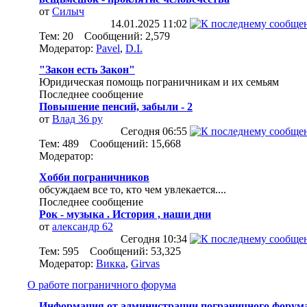
от
Силыч
14.01.2025
11:02
Тем: 20 Сообщений: 2,579
Модератор:
Pavel
,
D.I.
"Закон есть Закон"
Юридическая помощь пограничникам и их семьям
Последнее сообщение
Повышение пенсий, забыли - 2
от
Влад 36 ру
Сегодня
06:55
Тем: 489 Сообщений: 15,668
Модератор:
Хобби пограничников
обсуждаем все то, кто чем увлекается....
Последнее сообщение
Рок - музыка . История , наши дни
от
александр 62
Сегодня
10:34
Тем: 595 Сообщений: 53,325
Модератор:
Викка
,
Girvas
О работе пограничного форума
Информация от администрации пограничного форум