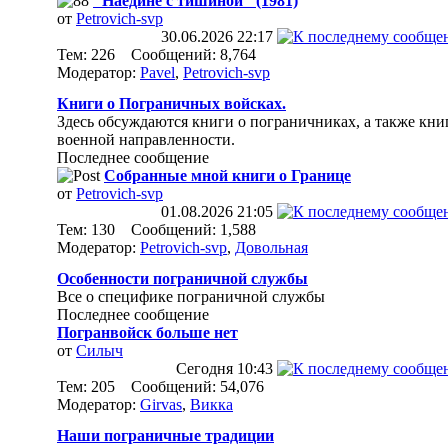
"Наедине с тишиной" (1981)
от
Petrovich-svp
30.06.2026
22:17
Тем: 226 Сообщений: 8,764
Модератор:
Pavel
,
Petrovich-svp
Книги о Пограничных войсках.
Здесь обсуждаются книги о пограничниках, а также кни
военной направленности.
Последнее сообщение
Собранные мной книги о Границе
от
Petrovich-svp
01.08.2026
21:05
Тем: 130 Сообщений: 1,588
Модератор:
Petrovich-svp
,
Довольная
Особенности пограничной службы
Все о специфике пограничной службы
Последнее сообщение
Погранвойск больше нет
от
Силыч
Сегодня
10:43
Тем: 205 Сообщений: 54,076
Модератор:
Girvas
,
Викка
Наши пограничные традиции