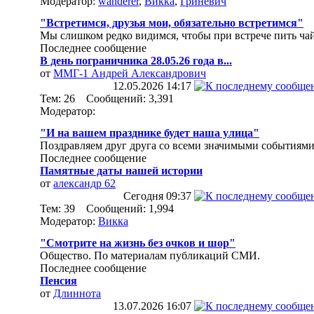
Модератор:
wanderer
,
Викка
,
Гриневич
"Встретимся, друзья мои, обязательно встретимся"
Мы слишком редко видимся, чтобы при встрече пить чай
Последнее сообщение
В день пограничника 28.05.26 года в...
от
ММГ-1 Андрей Александрович
12.05.2026
14:17
Тем: 26 Сообщений: 3,391
Модератор:
"И на вашем празднике будет наша улица"
Поздравляем друг друга со всеми значимыми событиями
Последнее сообщение
Памятные даты нашей истории
от
александр 62
Сегодня
09:37
Тем: 39 Сообщений: 1,994
Модератор:
Викка
"Смотрите на жизнь без очков и шор"
Общество. По материалам публикаций СМИ.
Последнее сообщение
Пенсия
от
Длиннота
13.07.2026
16:07