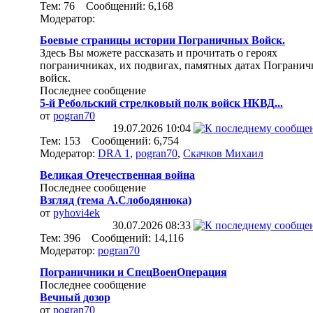
Тем: 76 Сообщений: 6,168
Модератор:
Боевые страницы истории Пограничных Войск.
Здесь Вы можете рассказать и прочитать о героях
пограничниках, их подвигах, памятных датах Пограни
войск.
Последнее сообщение
5-й Ребольский стрелковый полк войск НКВД...
от
pogran70
19.07.2026
10:04
Тем: 153 Сообщений: 6,754
Модератор:
DRA 1
,
pogran70
,
Скачков Михаил
Великая Отечественная война
Последнее сообщение
Взгляд (тема А.Слободянюка)
от
pyhovi4ek
30.07.2026
08:33
Тем: 396 Сообщений: 14,116
Модератор:
pogran70
Пограничники и СпецВоенОперация
Последнее сообщение
Вечный дозор
от
pogran70