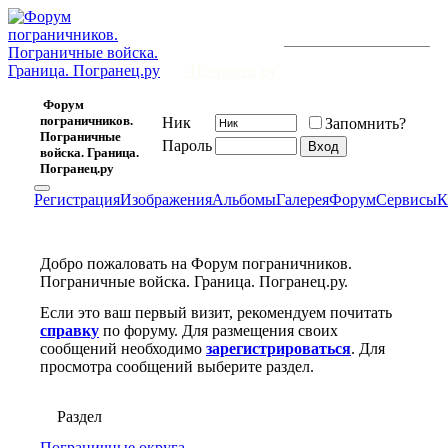
Бывших
Форум открыт 20 февраля 2006 г.
пограничников
и существует уже
7473
-й день.
не бывает.
`Погранец.ру`
Форум
пограничников.
Ник
Запомнить?
Пограничные
Пароль
войска. Граница.
Погранец.ру
Регистрация
Изображения
Альбомы
Галерея
Форум
Сервисы
К
Добро пожаловать на Форум пограничников.
Пограничные войска. Граница. Погранец.ру.
Если это ваш первый визит, рекомендуем почитать
справку
по форуму. Для размещения своих
сообщений необходимо
зарегистрироваться
. Для
просмотра сообщений выберите раздел.
Раздел
Пограничные округа