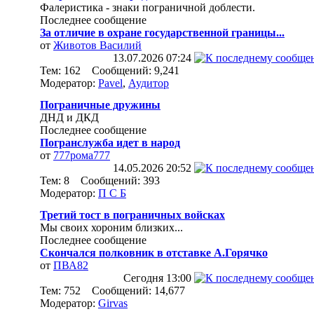
Фалеристика - знаки пограничной доблести.
Последнее сообщение
За отличие в охране государственной границы...
от
Животов Василий
13.07.2026
07:24
Тем: 162 Сообщений: 9,241
Модератор:
Pavel
,
Аудитор
Пограничные дружины
ДНД и ДКД
Последнее сообщение
Погранслужба идет в народ
от
777рома777
14.05.2026
20:52
Тем: 8 Сообщений: 393
Модератор:
П С Б
Третий тост в пограничных войсках
Мы своих хороним близких...
Последнее сообщение
Скончался полковник в отставке А.Горячко
от
ПВА82
Сегодня
13:00
Тем: 752 Сообщений: 14,677
Модератор:
Girvas