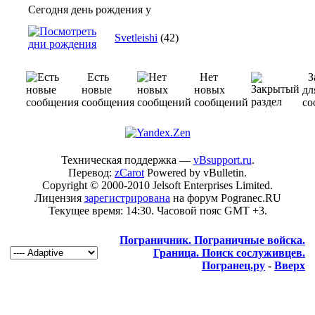
Сегодня день рождения у
Svetleishi
(42)
Есть
Нет
З
новые
новых
дл
сообщения
сообщений
со
Техническая поддержка —
vBsupport.ru
.
Перевод:
zCarot
Powered by vBulletin.
Copyright © 2000-2010 Jelsoft Enterprises Limited.
Лицензия
зарегистрирована
на форум Pogranec.RU
Текущее время:
14:30
. Часовой пояс GMT +3.
Пограничник. Пограничные войска.
Граница. Поиск сослуживцев.
Погранец.ру
-
Вверх