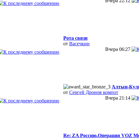
Вчера
22:12
Рота связи
от
Васечкин
Вчера
06:27
Алтын-Кул
от
Сергей Дронов компот
Вчера
21:14
Re: ZA Россию.Операция VOZ Мез