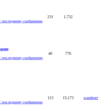
231
1,732
краю
46
776
113
15,173
wanderer