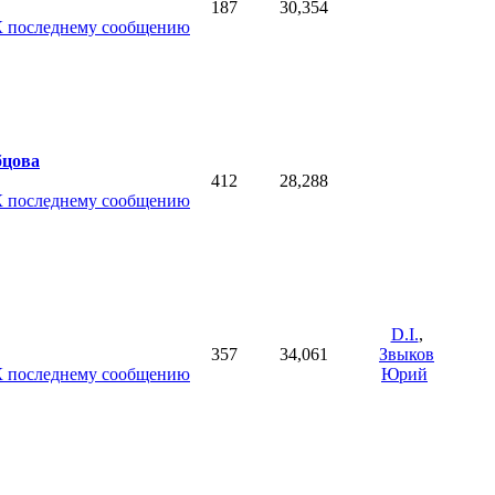
187
30,354
бцова
412
28,288
D.I.
,
357
34,061
Звыков
Юрий