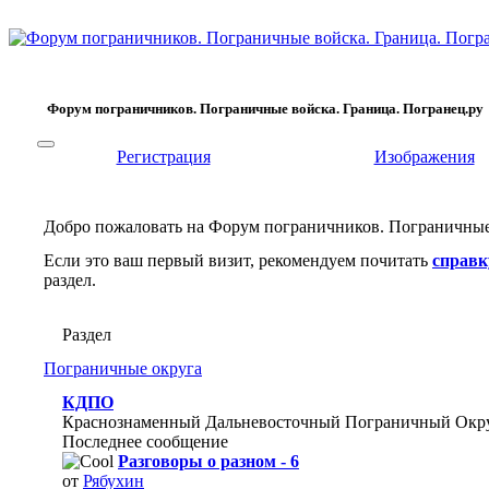
Форум пограничников. Пограничные войска. Граница. Погранец.ру
Регистрация
Изображения
Добро пожаловать на Форум пограничников. Пограничные 
Если это ваш первый визит, рекомендуем почитать
справк
раздел.
Раздел
Пограничные округа
КДПО
Краснознаменный Дальневосточный Пограничный Окр
Последнее сообщение
Разговоры о разном - 6
от
Рябухин