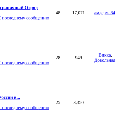
ограничный Отряд
48
17,071
амдерма84
Викка
,
28
949
Довольная
оссии в...
25
3,350