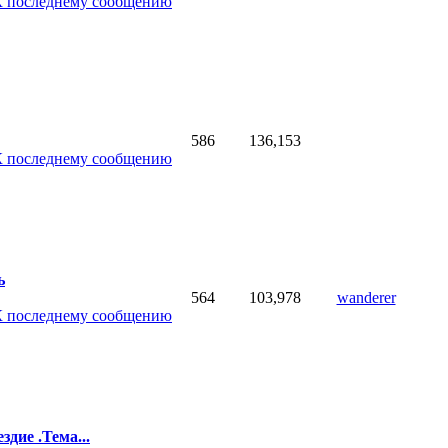
586
136,153
ь
564
103,978
wanderer
дие .Тема...