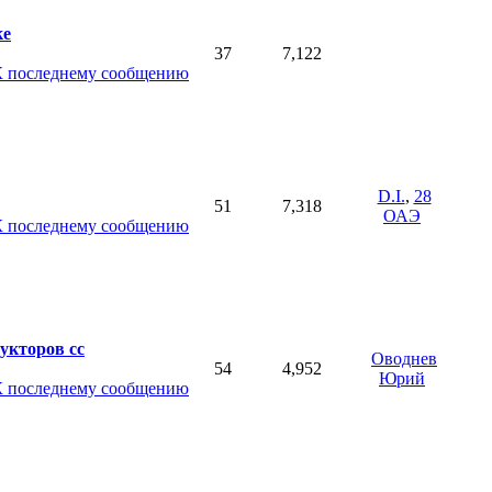
ке
37
7,122
D.I.
,
28
51
7,318
ОАЭ
укторов сс
Оводнев
54
4,952
Юрий