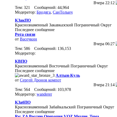
Вчера
22:12
Тем: 321 Сообщений: 44,964
Модератор:
Бродяга
,
СанТольич
КЗакПО
Краснознаменный Закавказский Пограничный Округ
Последнее сообщение
Рота связи
от
Васечкин
Вчера
06:27
Тем: 586 Сообщений: 136,153
Модератор:
КВПО
Краснознаменный Восточный Пограничный Округ
Последнее сообщение
Алтын-Куль
от
Сергей Дронов компот
Вчера
21:14
Тем: 564 Сообщений: 103,978
Модератор:
wanderer
КЗабПО
Краснознаменный Забайкальский Пограничный Округ
Последнее сообщение
Re: ZA Россию.Операция VOZ Мездие .Тема...