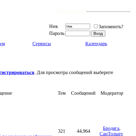
Форум открыт 20 февраля 2006 г.
и существует уже
7474
-й день.
а, но продолжится дружба!
`Погранец.ру`
Ник
Запомнить?
Пароль
ум
Сервисы
Календарь
егистрироваться
. Для просмотра сообщений выберите
щение
Тем
Сообщений
Модератор
Бродяга
,
321
44,964
СанТольич