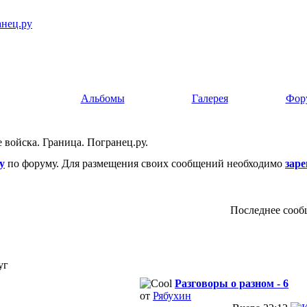
Закончится служб
Альбомы
Галерея
Фор
войска. Граница. Погранец.ру.
у
по форуму. Для размещения своих сообщений необходимо
зар
Последнее сооб
уг
Разговоры о разном - 6
от
Рябухин