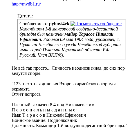
http://mvdb1.ru/
Цитата:
Сообщение от
pyhovi4ek
Командиром 1-й маневровой воздушно-десантной
бригады был назначен
майор Тарасов Николай
Ефимович
. Родился 09 мая 1904 года, уроженец с.
Пуктыш Челябинского уезда Челябинской губернии
ныне город Пуктыш Курганской области РФ.
Русский. Член ВКП(б).
Не всё так просто... Личность неоднозначная, до сих пор
ведутся споры.
"123. пехотная дивизия Второго армейского корпуса
вермахта
Отчет допроса
Пленный захвачен 8.4 под Николаевским
П е р с о н а л ь н ы е д а н н ы е :
Имя: Т а р а с о в Николай Ефимович
Воинское звание: Подполковник
Должность: Командир 1-й воздушно-десантной бригады."