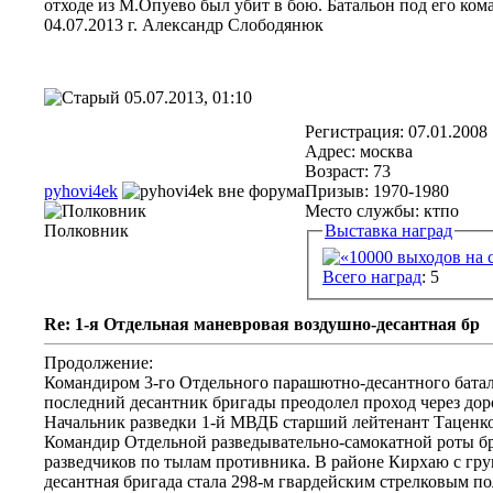
отходе из М.Опуево был убит в бою. Батальон под его ко
04.07.2013 г. Александр Слободянюк
05.07.2013, 01:10
Регистрация: 07.01.2008
Адрес: москва
Возраст: 73
pyhovi4ek
Призыв: 1970-1980
Место службы: ктпо
Полковник
Выставка наград
Всего наград
: 5
Re: 1-я Отдельная маневровая воздушно-десантная бр
Продолжение:
Командиром 3-го Отдельного парашютно-десантного баталь
последний десантник бригады преодолел проход через дор
Начальник разведки 1-й МВДБ старший лейтенант Таценко 
Командир Отдельной разведывательно-самокатной роты бриг
разведчиков по тылам противника. В районе Кирхаю с гру
десантная бригада стала 298-м гвардейским стрелковым пол