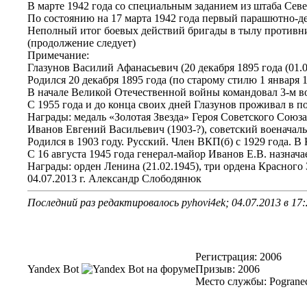
В марте 1942 года со специальным заданием из штаба Севе
По состоянию на 17 марта 1942 года первый парашютно-деса
Неполный итог боевых действий бригады в тылу противник
(продолжение следует)
Примечание:
Глазунов Василий Афанасьевич (20 декабря 1895 года (01.0
Родился 20 декабря 1895 года (по старому стилю 1 январ
В начале Великой Отечественной войны командовал 3-м во
С 1955 года и до конца своих дней Глазунов проживал в
Награды: медаль «Золотая Звезда» Героя Советского Союза (
Иванов Евгений Васильевич (1903-?), советский военачаль
Родился в 1903 году. Русский. Член ВКП(б) с 1929 года.
С 16 августа 1945 года генерал-майор Иванов Е.В. назнач
Награды: орден Ленина (21.02.1945), три ордена Красного 
04.07.2013 г. Александр Слободянюк
Последний раз редактировалось pyhovi4ek; 04.07.2013 в
17:
Регистрация: 2006
Yandex Bot
Призыв: 2006
Место службы: Pogranec