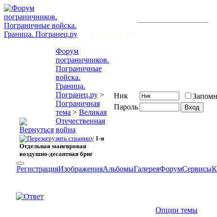
Бывших
Форум открыт 20 февраля 2006 г.
пограничников
и существует уже
7472
-й день.
не бывает.
`Погранец.ру`
Форум
пограничников.
Пограничные
войска.
Граница.
Погранец.ру
>
Ник
Запомн
Пограничная
Пароль
тема
>
Великая
Отечественная
война
1-я
Отдельная маневровая
воздушно-десантная бриг
Регистрация
Изображения
Альбомы
Галерея
Форум
Сервисы
К
Опции темы