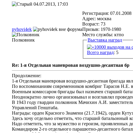
04.07.2013, 17:03
Регистрация: 07.01.2008
Адрес: москва
Возраст: 73
pyhovi4ek
Призыв: 1970-1980
Место службы: ктпо
Полковник
Выставка наград
Всего наград
: 5
Re: 1-я Отдельная маневровая воздушно-десантная бр
Продолжение:
1-я Отдельная маневровая воздушно-десантная бригада я
По воспоминаниям современников комбриг Тарасов Н.Е. вс
Военным комиссаром бригады был назначен старший баталь
Неоднократно лично организовывал и возглавлял проведен
В 1943 году гвардии полковник Мачихин А.И. заместитель
Управлений Генштаба.
Награды: орден Красного Знамени (21.7.1942), орден Кутузо
Здесь хочу отдельно отметить, что старший батальонный 
Надо отметить, что за мужество и героизм, проявленных
Командиром 2-го отдельного парашютно-десантного баталь