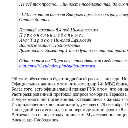
Не всё так просто... Личность неоднозначная, до сих 
"123. пехотная дивизия Второго армейского корпуса в
Отчет допроса
Пленный захвачен 8.4 под Николаевским
П е р с о н а л ь н ы е д а н н ы е :
Имя: Т а р а с о в Николай Ефимович
Воинское звание: Подполковник
Должность: Командир 1-й воздушно-десантной бригад
Одна из тем по "Тарасову" проводящих исследование ег
http://mvdb1.ru/index.php/sudba-tarasova
Об этом обязательно будет подробный рассказ впереди. Но
Официальных данных о том, что командир 1-й МВД бригады
Более того, есть официальный приказ ГУК о том, что он н
Растиражированный протокол допроса комбрига Тарасова Н.
И через много лет после войны, остававшиеся в живых его
Из прижизненных воспоминаний, умершего 29 сентября 199
Последний раз я его видел при переходе линии фронта 8-го 
Встречал его на переходах, привалах. Мужественное лицо,
Александр Слободянюк