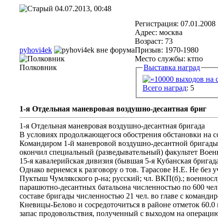
04.07.2013, 00:48
Регистрация: 07.01.2008
Адрес: москва
Возраст: 73
pyhovi4ek
Призыв: 1970-1980
Место службы: ктпо
Полковник
Выставка наград
Всего наград
: 5
1-я Отдельная маневровая воздушно-десантная бриг
1-я Отдельная маневровая воздушно-десантная бригада
В условиях продолжающегося обострения обстановки на со
Командиром 1-й маневровой воздушно-десантной бригады б
окончил специальный (разведывательный) факультет Военн
15-я кавалерийская дивизия (бывшая 5-я Кубанская бригад
Однако вернемся к разговору о тов. Тарасове Н.Е. Не бе
Пуктыш Чумлякского р-на; русский; чл. ВКП(б).; военнос
парашютно-десантных батальона численностью по 600 чел.
составе бригады численностью 21 чел. во главе с команд
Кневицы-Белово и сосредоточиться в районе отметок 60.0 
запас продовольствия, полученный с выходом на операци