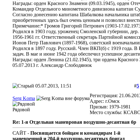
Награды: орден Красного Знамени (09.03.1945), орден Отече
Командир Отдельного минометного дивизиона капитан Сухо
Согласно донесению капитана Шабалкова начальника штаба 
приобретенных здесь был очень ценным и позволил внест
Примечание:* Громов Григорий Петрович (1903-17.02.1973)
Родился в 1903 году, уроженец Смоленской губернии, дер
1956-1961 гг. Ответственный секретарь Партийной комисс
Ионов Петр Павлович (1897-1968), советский военачальник
Родился в 1897 году. Русский. Член ВКП(б) с 1919 года.
задач. В мае и июне 1942 года обеспечил успешное десан
Награды: орден Ленина (21.02.1945), три ордена Красного З
05.07.2013 г. Александр Слободянюк
05.07.2013, 11:51
#
5
Регистрация: 21.06.201
Serg Koma
Адрес: г.Омск
Призыв: 1979-1981
Рядовой
Место службы: КСАВ
Re: 1-я Отдельная маневровая воздушно-десантная бр
САЙТ -
Посвящается бойцам и командирам 1-й
маневренной и 204-й воздушно-десантных бригад